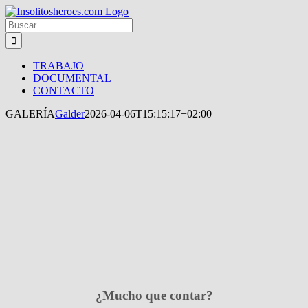
Saltar
al
Buscar:
contenido
TRABAJO
DOCUMENTAL
CONTACTO
GALERÍA
Galder
2026-04-06T15:15:17+02:00
¿Mucho que contar?