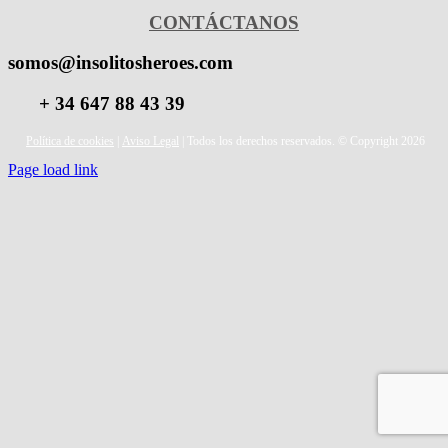
CONTÁCTANOS
somos@insolitosheroes.com
+ 34 647 88 43 39
Política de cookies
|
Aviso Legal
| Todos los derechos reservados. © Copyright 2026
Page load link
Ir
a
Arriba