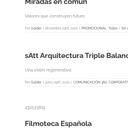
Miradas en común
Valores que construyen futuro
Por
Galder
|
diciembre 23rd, 2020
|
PROMOCIONAL
,
Todas
|
Sin
sAtt Arquitectura Triple Balan
Una visión regenerativa.
Por
Galder
|
junio 29th, 2020
|
COMUNICACIÓN 360
,
CORPORATI
432533815
Filmoteca Española