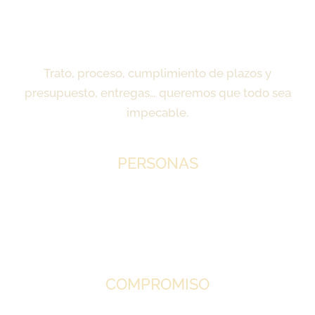
VALORES
Trato, proceso, cumplimiento de plazos y
presupuesto, entregas… queremos que todo sea
impecable.
PERSONAS
Con las personas en el centro, en el trato,
en el proceso. Apreciamos de verdad las
relaciones a largo plazo para desarrollar
proyectos en profundidad.
COMPROMISO